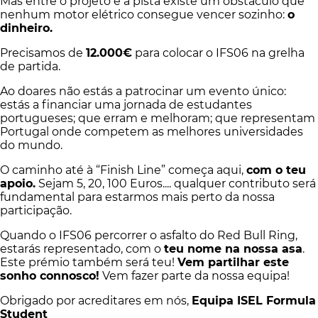
Mas entre o projeto e a pista existe um obstáculo que
nenhum motor elétrico consegue vencer sozinho:
o
dinheiro.
Precisamos de
12.000€
para colocar o IFS06 na grelha
de partida.
Ao doares não estás a patrocinar um evento único:
estás a financiar uma jornada de estudantes
portugueses; que erram e melhoram; que representam
Portugal onde competem as melhores universidades
do mundo.
O caminho até à “Finish Line” começa aqui,
com o teu
apoio.
Sejam 5, 20, 100 Euros.... qualquer contributo será
fundamental para estarmos mais perto da nossa
participação.
Quando o IFS06 percorrer o asfalto do Red Bull Ring,
estarás representado, com o
teu nome na nossa asa
.
Este prémio também será teu!
Vem partilhar este
sonho connosco!
Vem fazer parte da nossa equipa!
Obrigado por acreditares em nós,
Equipa ISEL Formula
Student